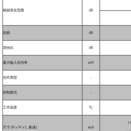
插损变化范围
dB
回损
dB
消光比
dB
最大输入光功率
mW
光纤类型
-
控制模式
-
0
工作温度
C
1.
尺寸
(H x W x L,
集成
)
inch