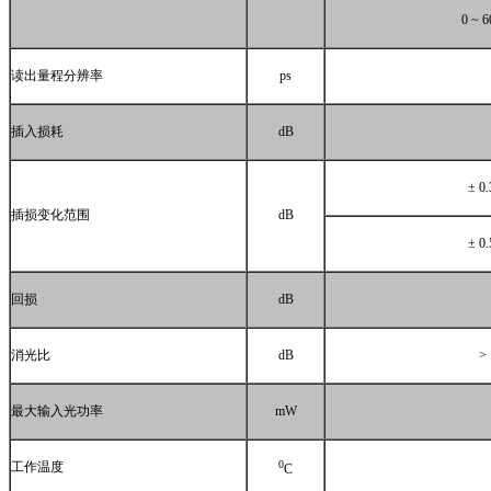
0 ~ 6
读出量程分辨率
ps
插入损耗
dB
± 0
插损变化范围
dB
± 0
回损
dB
消光比
dB
>
最大输入光功率
mW
0
工作温度
C