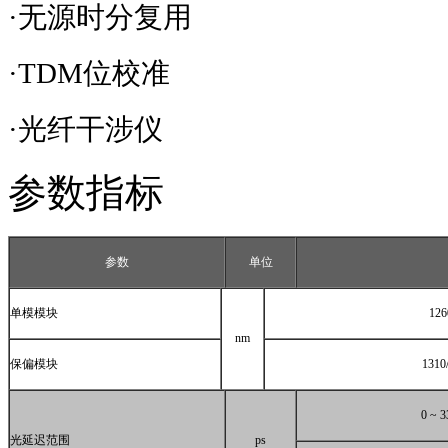
·无源时分复用
·
TDM
位校准
·光纤干涉仪
参数指标
参数
单位
单模模块
126
nm
保偏模块
1310
0 ~ 3
光延迟范围
ps