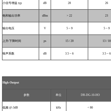
小信号增益
typ
dB
28
26
饱和输出功率
dBm
> 22
23
输出电压
V
5 ~ 9
5 ~ 9
上升
/
下降时间
ps
15 / 20
13 / 18
噪声系数
dB
3.5 ~ 6
3.5 ~ 6
High-Output
参数
单位
DR-DG-10-HO
低频
@-3dB
kHz
< 80