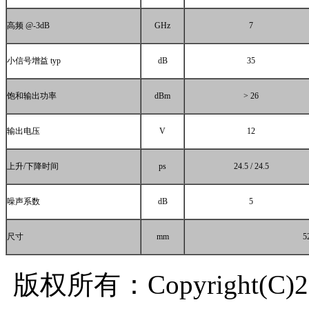
高频
@-3dB
GHz
7
小信号增益
typ
dB
35
饱和输出功率
dBm
> 26
输出电压
V
12
上升
/
下降时间
ps
24.5 / 24.5
噪声系数
dB
5
尺寸
mm
5
版权所有：Copyright(C