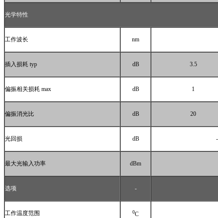
光学特性
工作波长
nm
插入损耗
typ
dB
3.5
偏振相关损耗
max
dB
1
偏振消光比
dB
20
光回损
dB
最大光输入功率
dBm
选项
-
0
工作温度范围
C