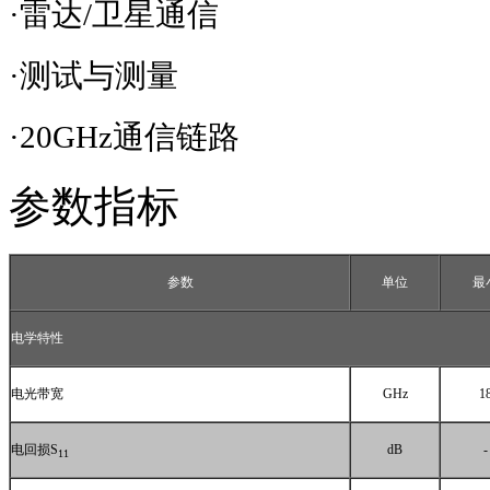
·雷达
/
卫星通信
·测试与测量
·
20GHz
通信链路
参数指标
参数
单位
最
电学特性
电光带宽
GHz
1
电回损
S
dB
-
11