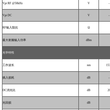
Vpi RF @50kHz
V
-
Vpi DC
V
-
RF
输入阻抗
Ω
最大射频输入功率
dBm
光学特性
工作波长
nm
15
插入损耗
dB
-
DC
消光比
dB
2
光回损
dB