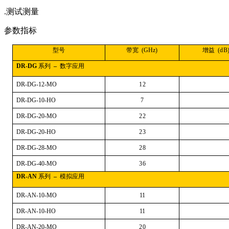
.测试测量
参数指标
型号
带宽
(
G
H
z
)
增益
(
d
B
DR-DG
系
列
–
数
字应用
DR-
D
G
-
12
-
M
O
12
DR-
D
G
-
10
-HO
7
DR-
D
G
-
20
-
M
O
22
DR-
D
G
-
20
-HO
23
DR-
D
G
-
28
-
M
O
28
DR-
D
G
-
40
-
M
O
36
DR-AN
系
列
–
模
拟
应用
DR-AN-
10
-
M
O
1
1
DR-AN-
10
-HO
1
1
DR-AN-
20
-
M
O
20