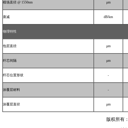
模场直径
@ 1550nm
μm
衰减
dB/km
物理特性
包层直径
μm
纤芯间隔
μm
纤芯位置形状
-
涂覆层材料
-
涂覆层直径
μm
版权所有：C