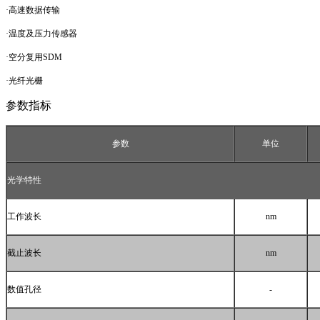
·高速数据传输
·温度及压力传感器
·空分复用
SDM
·光纤光栅
参数指标
参数
单位
光学特性
工作波长
nm
截止波长
nm
数值孔径
-