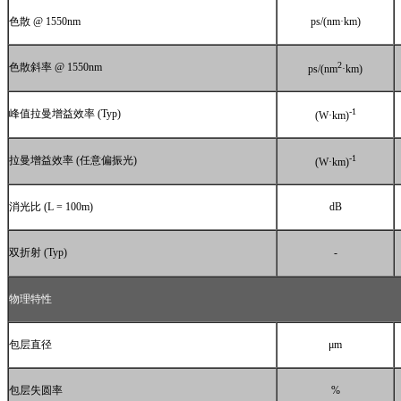
色散
@ 1550nm
ps/(nm
·
km)
2
色散斜率
@ 1550nm
ps/(nm
·
km)
-1
峰值拉曼增益效率
(Typ)
(W
·
km)
-1
拉曼增益效率
(
任意偏振光
)
(W
·
km)
消光比
(L = 100m)
dB
双折射
(Typ)
-
物理特性
包层直径
μm
包层失圆率
%