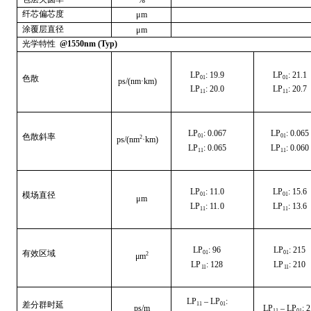
%
纤芯偏芯度
μ
m
涂覆层直径
μ
m
光
学特性
@
1
5
50n
m
(
T
y
p
)
L
P
:
1
9
.
9
L
P
:
2
1
.
1
色散
01
01
p
s/(
n
m
·
k
m)
L
P
:
2
0.
0
L
P
:
2
0.
7
1
1
1
1
L
P
:
0
.
0
67
L
P
:
0
.
0
65
色散斜率
01
01
2
p
s/(
n
m
·
k
m)
L
P
:
0
.
0
6
5
L
P
:
0
.
0
6
0
1
1
1
1
L
P
:
1
1.
0
L
P
:
1
5
.
6
模场直径
01
01
μ
m
L
P
:
1
1.
0
L
P
:
1
3.
6
1
1
1
1
L
P
:
9
6
L
P
:
2
15
有效区域
01
01
2
μ
m
L
P
:
1
28
L
P
:
2
10
1
1
1
1
L
P
–
L
P
:
差分群时延
1
1
01
p
s/m
L
P
–
L
P
:
2
1
1
01