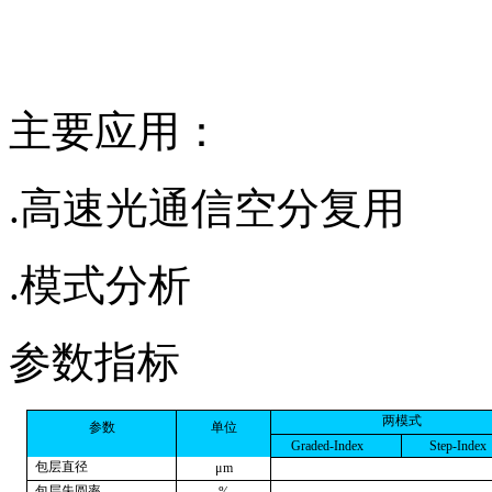
主要应用：
.高速光通信空分复用
.模式分析
参数指标
两模式
参数
单位
G
r
a
d
e
d
-I
nd
e
x
S
t
e
p
-
I
nd
e
x
包层直径
μ
m
包层失圆率