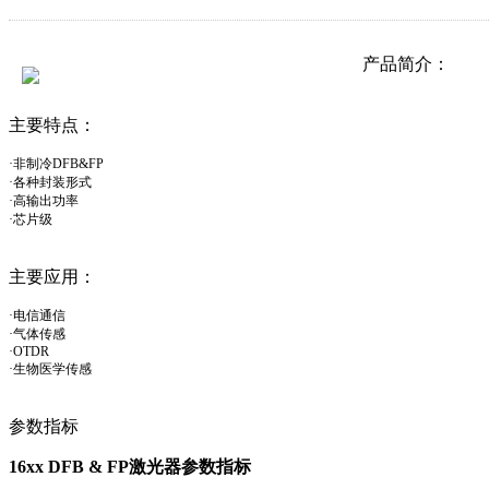
产品简介：
主要特点：
·非制冷
DFB&FP
·各种封装形式
·高输出功率
·芯片级
主要应用：
·电信通信
·气体传感
·
OTDR
·生物医学传感
参数指标
16xx DFB & FP
激光器参数指标