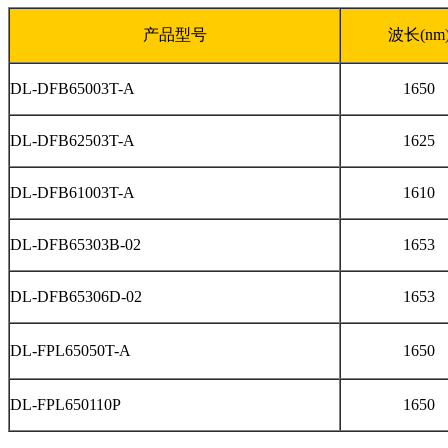
产品型号
波长
(nm
DL-DFB65003T-A
1650
DL-DFB62503T-A
1625
DL-DFB61003T-A
1610
DL-DFB65303B-02
1653
DL-DFB65306D-02
1653
DL-FPL65050T-A
1650
DL-FPL650110P
1650