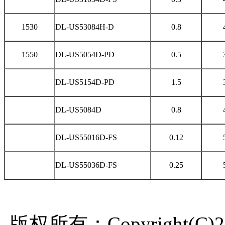
1530
DL-US53084H-D
0.8
1550
DL-US5054D-PD
0.5
DL-US5154D-PD
1.5
DL-US5084D
0.8
DL-US55016D-FS
0.12
DL-US55036D-FS
0.25
版权所有：Copyright(C