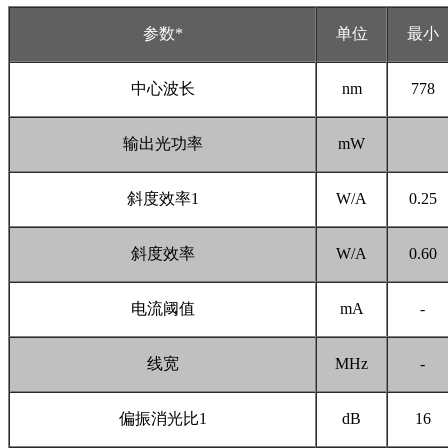
参数*
单位
最小
中心波长
nm
778
输出光功率
mW
斜度效率1
W/A
0.25
斜度效率
W/A
0.60
电流阈值
mA
-
线宽
MHz
-
偏振消光比1
dB
16