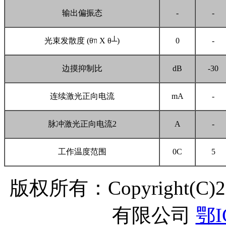
输出偏振态
-
-
光束发散度 (θװ X θ┴)
0
-
边摸抑制比
dB
-30
连续激光正向电流
mA
-
脉冲激光正向电流2
A
-
工作温度范围
0C
5
版权所有：Copyright(C
有限公司
鄂I