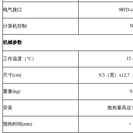
电气接口
9针D-
N
计算机控制
机械参数
15 
工作温度（°C）
尺寸(cm)
9.5（宽）x12.
0
重量(kg)
安装
散热量高达3
< 
预热时间(min)