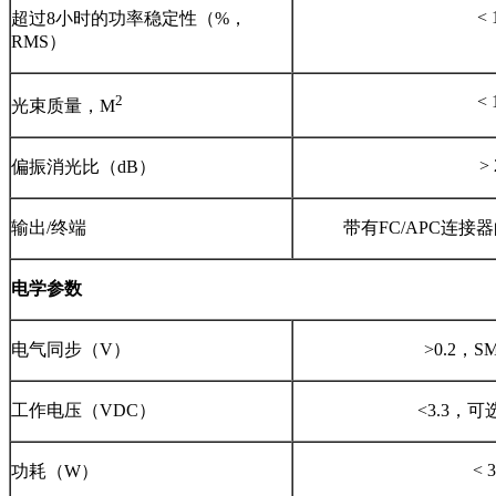
< 
超过8小时的功率稳定性（%，
RMS）
2
< 
光束质量，M
> 
偏振消光比（dB）
输出/终端
带有FC/APC连接器
电学参数
电气同步（V）
>0.2，
工作电压（VDC）
<3.3，
< 
功耗（W）