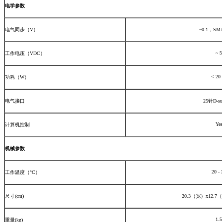
电学参数
电气同步（V）
~0.1，S
~ 5
工作电压（VDC）
< 20
功耗（W）
电气接口
25针D-s
Ye
计算机控制
机械参数
20 - 
工作温度（°C）
尺寸(cm)
20.3（宽）x12.
1.5
重量(kg)