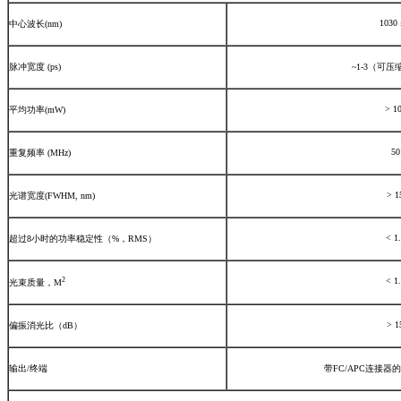
1030 
中心波长(nm)
脉冲宽度 (ps)
~1-3（可压
> 1
平均功率(mW)
50
重复频率 (MHz)
> 1
光谱宽度(FWHM, nm)
< 1
超过8小时的功率稳定性（%，RMS）
2
< 1
光束质量，M
> 1
偏振消光比（dB）
输出/终端
带FC/APC连接器的