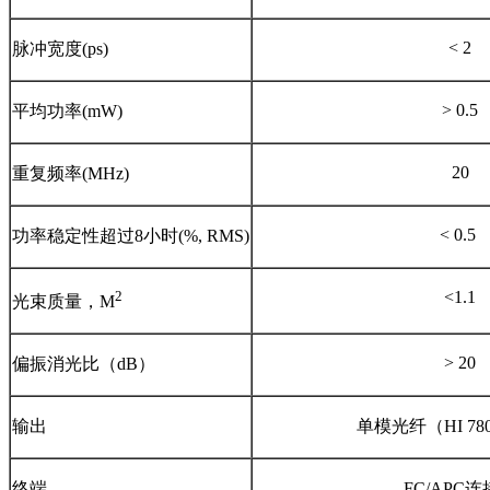
< 2
脉冲宽度(ps)
> 0.5
平均功率(mW)
20
重复频率(MHz)
< 0.5
功率稳定性超过8小时(%, RMS)
2
<1.1
光束质量，M
> 20
偏振消光比（dB）
输出
单模光纤（HI 7
终端
FC/APC