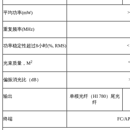
>
平均功率(mW)
重复频率(MHz)
<
功率稳定性超过8小时(%, RMS)
2
光束质量，M
偏振消光比（dB）
输出
单模光纤（HI 780）尾光
纤
终端
FC/