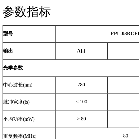
参数指标
FPL-03RCF
型号
输出
A口
光学参数
780
中心波长(nm)
< 100
脉冲宽度(fs)
> 80
平均功率(mW)
80
重复频率(MHz)