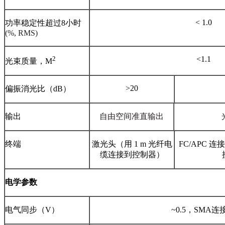
< 1.0
功率稳定性超过8小时
(%, RMS)
2
<1.1
光束质量，M
>20
偏振消光比（dB）
输出
自由空间准直输出
终端
激光头（用 1 m 光纤电
FC/APC 
缆连接到控制器）
电学参数
电气同步（V）
~0.5，SMA连