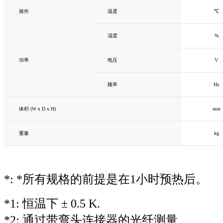
操作
温度
℃
湿度
%
功率
电压
V
频率
Hz
体积 (W x D x H)
mm
重量
kg
*: *所有规格的前提是在1小时预热后。
*1: 恒温下 ± 0.5 K.
*2: 通过带弯头连接器的光纤测量