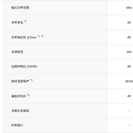
输出功率范围
dBm
*2
dB
功率变化
*1, *2
dB
功率稳定性 @1hour
光谱线宽
kHz
边模抑制比 (SMSR)
dB
*3
dB/Hz
相对强度噪声
*4
dB
偏振消光比
光输出连接器
–
外部接口
–