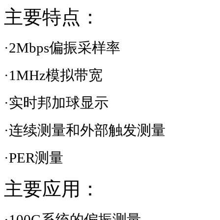
主要特点：
·
2Mbps
偏振采样率
·
1MHz
模拟带宽
·实时邦加球显示
·连续测量和外部触发测量
·
PER
测量
主要应用：
·
100G
系统的偏振测量