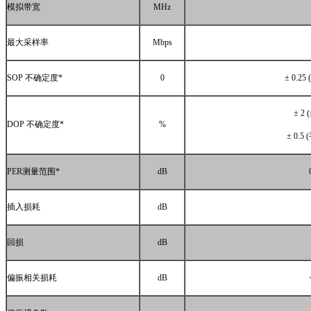
模拟带宽
MHz
最大采样率
Mbps
SOP
不确定度
*
0
± 0.25 (
± 2 (
DOP
不确定度
*
%
± 0.5 (
PER
测量范围
*
dB
插入损耗
dB
回损
dB
偏振相关损耗
dB