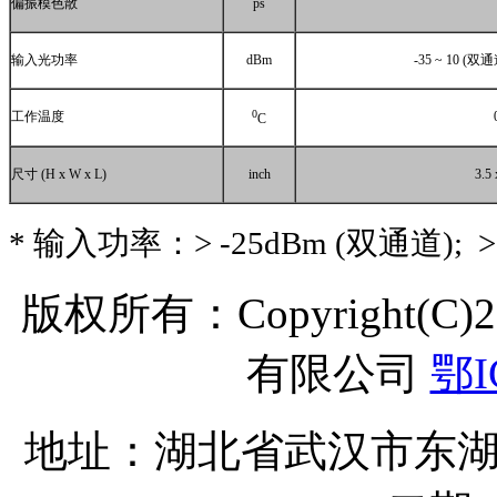
偏振模色散
ps
输入光功率
dBm
-35 ~ 10 (
双通
0
工作温度
C
尺寸
(H x W x L)
inch
3.5 
*
输入功率：
> -25dBm (
双通道
); 
版权所有：Copyright(C
有限公司
鄂I
地址：湖北省武汉市东湖