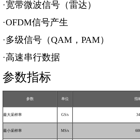
·宽带微波信号（雷达）
·
OFDM
信号产生
·多级信号（
QAM
，
PAM
）
·高速串行数据
参数指标
参数
单位
指
最大采样率
GS/s
34
最小采样率
MS/s
60