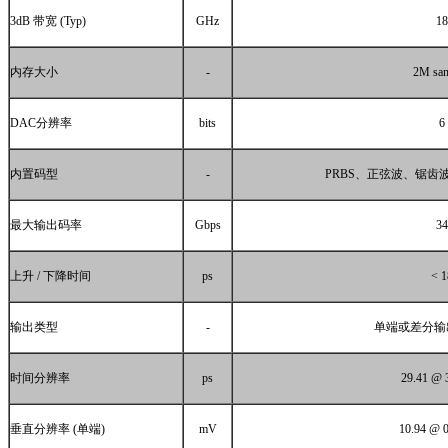
3dB
带宽
(Typ)
GHz
18
内存大小
-
2M sam
DAC
分辨率
bits
6
内置码型
-
PRBS
、正弦波、锯齿
最大输出码率
Gbps
34
上升
/
下降时间
ps
< 1
输出类型
-
单端或差分输
时间分辨率
ps
29.41 @ 
垂直分辨率
(
单端
)
mV
10.94 @ 0