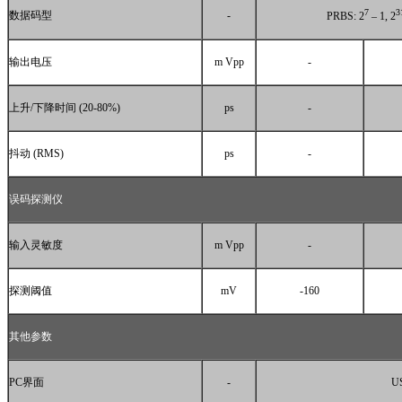
7
3
数据码型
-
PRBS: 2
– 1, 2
输出电压
m Vpp
-
上升
/
下降时间
(20-80%)
ps
-
抖动
(RMS)
ps
-
误码探测仪
输入灵敏度
m Vpp
-
探测阈值
mV
-160
其他参数
PC
界面
-
U