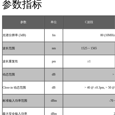
参数指标
参数
单位
C
波段
光谱分辨率
(3dB)
fm
80 (10MHz
波长范围
nm
1525 ~ 1565
波长重复性
pm
±
1
动态范围
dB
>
Close-in
动态范围
dB
> 40 @
±
0.3pm, > 50 
标准输入功率范围
dBm
-70 
最大安全输入功率
dBm