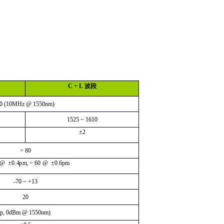
C
+ L
波段
0
(
1
0
M
Hz @
1
5
5
0n
m
)
15
2
5
~
1
6
1
0
±
2
>
80
@
±
0.
4
p
m
,
>
6
0
@
±
0
.
6p
m
-
7
0
~
+1
3
20
p
,
0d
Bm
@
1
5
5
0
n
m
)