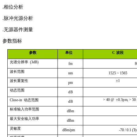
.相位分析
.脉冲光源分析
.无源器件测量
参数指标
参数
单位
C
波段
光谱分辨率
(
3d
B)
fm
8
波长范围
n
m
15
2
5
~
1
5
6
5
±
1
波长重复性
p
m
动态范围
d
B
>
4
0
@
±
0
.
3p
m
,
>
5
0
Cl
o
se-in
动态范围
d
B
标准输入功率范围
d
Bm
最大安全输入功率
d
Bm
灵敏度
d
B
m
/
p
m
-
7
0
/
0
.
1
(
T
y