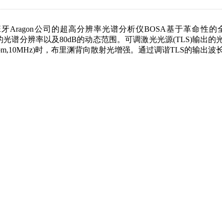
牙Aragon公司的超高分辨率光谱分析仪BOSA基于革命性
0MHz)的光谱分辨率以及80dB的动态范围。可调激光光源(TLS
pm,10MHz)时，布里渊背向散射光增强。通过调谐TLS的输