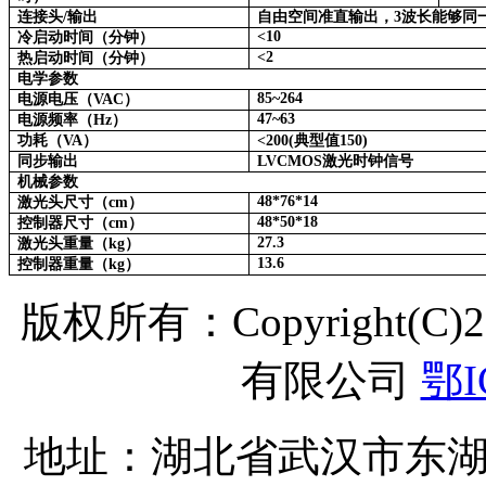
连接头/输出
自由空间准直输出，3波长能够同
<10
冷启动时间（分钟）
<2
热启动时间（分钟）
电学参数
85~264
电源电压（VAC）
47~63
电源频率（Hz）
功耗（VA）
<200(典型值150)
同步输出
LVCMOS激光时钟信号
机械参数
48*76*14
激光头尺寸（cm）
48*50*18
控制器尺寸（cm）
27.3
激光头重量（kg）
13.6
控制器重量（kg）
版权所有：Copyright(C
有限公司
鄂I
地址：湖北省武汉市东湖