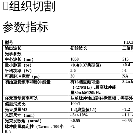
组织切割
参数指标
FLC
型号
输出波长
初始波长
二倍
光学参数
1030
515
中心波长（nm）
<0.4
最小脉宽（ps）
<0.4(0.37典型值)
3.6
>1
平均功率（W）
30
NA
可调脉冲宽度（ps）
8.4u
初始重复频率和脉冲能量
有16档重频可选
（<27MHz）,最高脉冲能
量30uJ@120kHz
任意重复频率可选
从单脉冲输出到任意重频，需要外
100:1
偏振消光比
<1.2
光束质量M2
1.2(典型值1.1)
~3+/-10%
~1.1+
光斑尺寸（mm）
<0.55
~0.55
光束发散角（mrad）
<1
脉冲能量稳定性（%rms，100小
时）