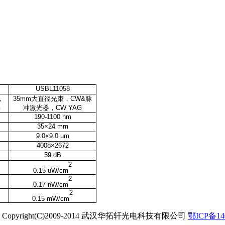
USBL11058
，
35mm
大直径光束，
CW&
脉
G
冲激光器，
CW YAG
190-1100 nm
35×24 mm
9.0×9.0 um
4008×2672
59 dB
2
0.15 uW/cm
2
0.17 nW/cm
2
0.15 mW/cm
opyright(C)2009-2014 武汉华拓轩光电科技有限公司
鄂ICP备14