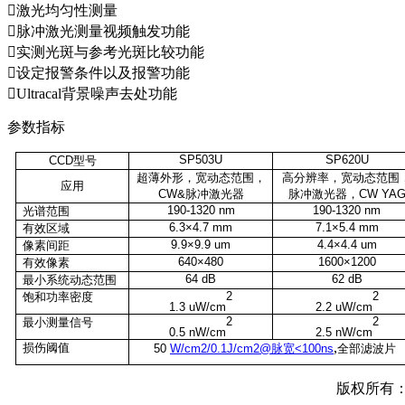
激光均匀性测量
脉冲激光测量视频触发功能
实测光斑与参考光斑比较功能
设定报警条件以及报警功能
Ultracal背景噪声去处功能
参数指标
SP503U
SP620U
CCD
型号
超薄外形，宽动态范围，
高分辨率，宽动态范围
应用
CW&
脉冲激光器
脉冲激光器，
CW YA
190-1320 nm
190-1320 nm
光谱范围
6.3×4.7 mm
7.1×5.4 mm
有效区域
9.9×9.9 um
4.4×4.4 um
像素间距
640×480
1600×1200
有效像素
64 dB
62 dB
最小系统动态范围
2
2
饱和功率密度
1.3 uW/cm
2.2 uW/cm
2
2
最小测量信号
0.5 nW/cm
2.5 nW/cm
,
损伤阈值
50
W/cm2/0.1J/cm2@脉宽<100ns
全部滤波片
版权所有：C