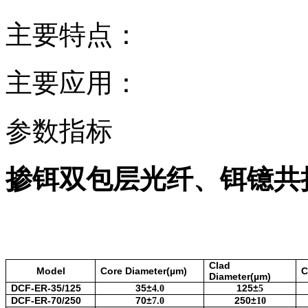
主要特点：
主要应用：
参数指标
掺铒双包层光纤、铒镱共
Clad
Model
Core Diameter(
µ
m)
C
Diameter(µm)
DCF-ER-35/125
35
±
125
±
4.0
5
DCF-ER-70/250
70
±
250
±
7.0
10