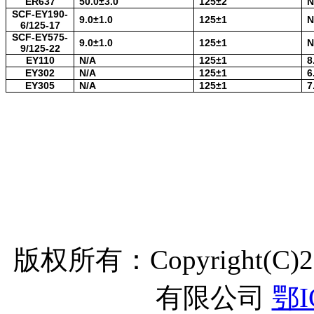
ER637
50.0±3.0
125±2
N
SCF-EY190-
9.0±1.0
125±1
N
6/125-17
SCF-EY575-
9.0±1.0
125±1
N
9/125-22
EY110
N/A
125±1
8
EY302
N/A
125±1
6
EY305
N/A
125±1
7
版权所有：Copyright(C
有限公司
鄂I