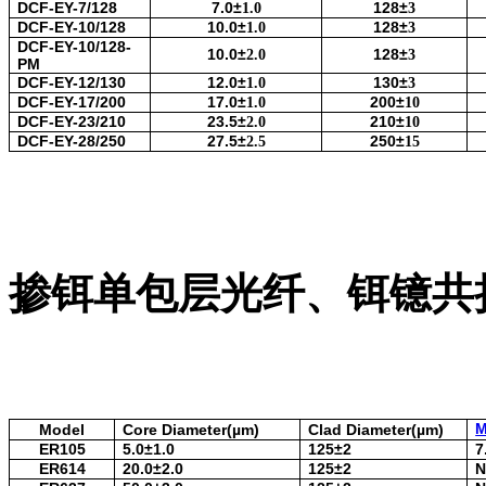
DCF-EY-7/128
7.0
±
128
±
1.0
3
DCF-EY-10/128
10.0
±
128
±
1.0
3
DCF-EY-10/128-
10.0
±
128
±
2.0
3
PM
DCF-EY-12/130
12.0
±
130
±
1.0
3
DCF-EY-17/200
17.0
±
200
±
1.0
10
DCF-EY-23/210
23.5
±
210
±
2.0
10
DCF-EY-28/250
27.5
±
250
±
2.5
15
掺铒单包层光纤、铒镱共
Model
Core Diameter(µm)
Clad Diameter(µm)
ER105
5.0±1.0
125±2
7
ER614
20.0±2.0
125±2
N