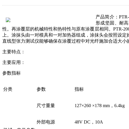
产品简介：
PT
形成坚固、耐高
性。再涂覆层的机械特性和热特性与原有涂覆层相同。PTR-2
上。涂抹头由一对模具和一对加热器组成，涂抹头会按照设定
直线型张力测试仪能够确保在涂覆过程中对光纤施加合适大小
主要特点：
主要应用：
参数指标
分类
参数
指标
尺寸重量
127×260 ×178 mm，6.4kg
外部电源
48V DC，10A