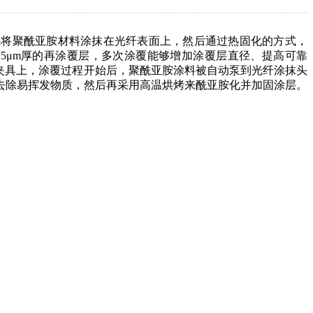
机。先将聚酰亚胺材料涂抹在光纤表面上，然后通过热固化的方式，
~5μm厚的再涂覆层，多次涂覆能够增加涂覆层直径、提高可靠
光纤夹具上，涂覆过程开始后，聚酰亚胺涂料被自动泵到光纤涂抹头
去除易挥发物质，然后再采用高温烘烤来酰亚胺化并加固涂层。