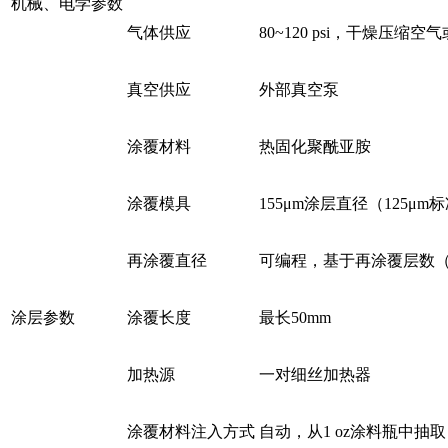
机械、电学参数
气体供应
80~120 psi，干燥压缩空
真空供应
外部真空泵
涂覆材料
热固化聚酰亚胺
涂覆模具
155μm涂层直径（125μm
再涂覆直径
可编程，基于再涂覆层数（3
涂层参数
涂覆长度
最长50mm
加热源
一对细丝加热器
涂覆材料注入方式
自动，从1 oz涂料瓶中抽取