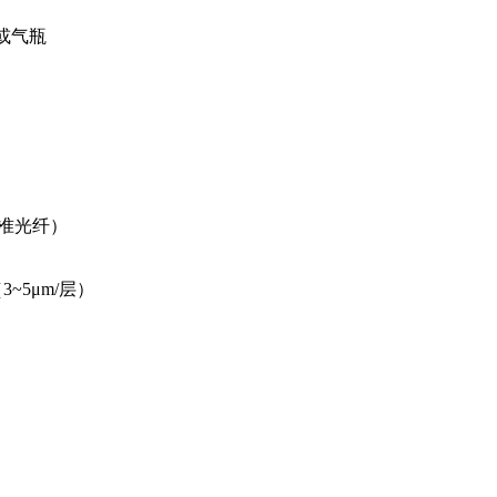
气或气瓶
标准光纤）
~5μm/层）