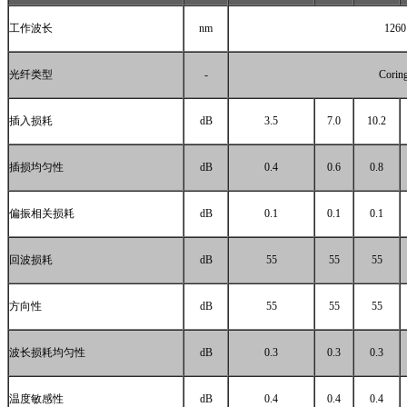
工作波长
nm
1260
光纤类型
-
Corin
插入损耗
dB
3.5
7.0
10.2
插损均匀性
dB
0.4
0.6
0.8
偏振相关损耗
dB
0.1
0.1
0.1
回波损耗
dB
55
55
55
方向性
dB
55
55
55
波长损耗均匀性
dB
0.3
0.3
0.3
温度敏感性
dB
0.4
0.4
0.4