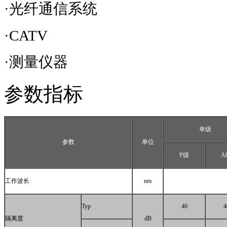
·光纤通信系统
·
CATV
·测量仪器
参数指标
单级
参数
单位
P
级
A
工作波长
nm
Typ
40
4
隔离度
dB