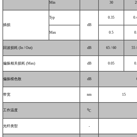
Min
30
2
Typ
0.35
0.
插损
dB
Max
0.5
0
回波损耗
(In / Out)
dB
65 / 60
55 
偏振相关损耗
(Max)
dB
0.05
0
偏振模色散
dB
带宽
nm
15
0
工作温度
C
光纤类型
-