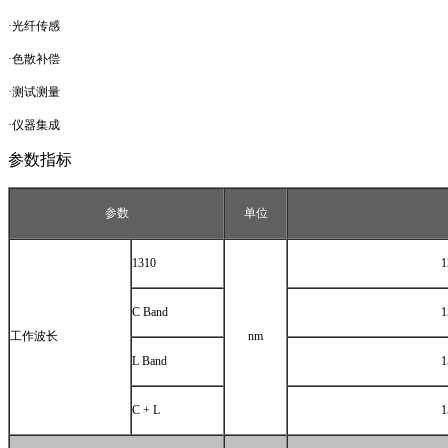
·光纤传感
·色散补偿
·测试测量
·仪器集成
参数指标
参数
单位
1310
1
C Band
1
工作波长
nm
L Band
1
C + L
1