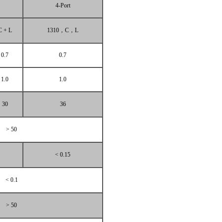
4-Port
C + L
1310
，
C
，
L
0.7
0.7
1.0
1.0
30
36
> 50
< 0.15
< 0.1
> 50