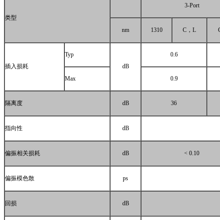
3-Port
类型
nm
1310
C
，
L
Typ
0.6
插入损耗
dB
Max
0.9
隔离度
dB
36
指向性
dB
偏振相关损耗
dB
< 0.10
偏振模色散
ps
回损
dB