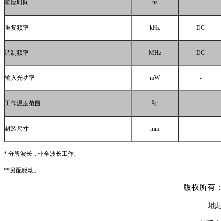
响应时间
ns
-
重复频率
kHz
DC
调制频率
MHz
DC
输入光功率
mW
-
0
工作温度范围
C
封装尺寸
mm
*
分段波长，非全波长工作。
**
另配驱动。
版权所有：C
地