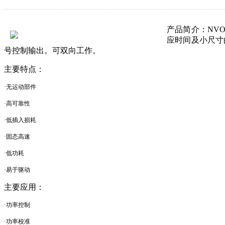
产品简介：
NV
应时间及小尺寸
号控制输出。可双向工作。
主要特点：
·无运动部件
·高可靠性
·低插入损耗
·固态高速
·低功耗
·易于驱动
主要应用：
·功率控制
·功率校准