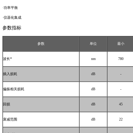
·功率平衡
·仪器化集成
参数指标
参数
单位
最小
波长
*
nm
780
插入损耗
dB
-
偏振相关损耗
dB
-
回损
dB
45
衰减范围
dB
22