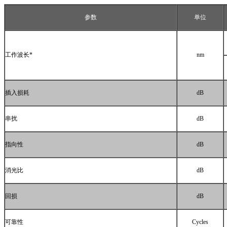
参数
单位
工作波长
*
nm
插入损耗
dB
串扰
dB
指向性
dB
消光比
dB
回损
dB
可靠性
Cycles