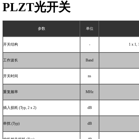
PLZT
光开关
参数
单位
开关结构
-
1 x 1, 
工作波长
Band
开关时间
ns
重复频率
MHz
插入损耗
(Typ, 2 x 2)
dB
串扰
(Typ)
dB