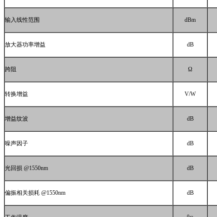
输入线性范围
dBm
放大器功率增益
dB
跨阻
Ω
转换增益
V/W
增益纹波
dB
噪声因子
dB
光回损
@1550nm
dB
偏振相关损耗
@1550nm
dB
0