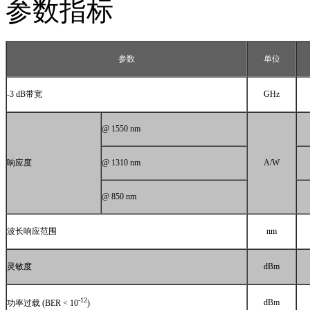
参数指标
参数
单位
-3 dB
带宽
GHz
@ 1550 nm
响应度
@ 1310 nm
A/W
@ 850 nm
波长响应范围
nm
灵敏度
dBm
-12
dBm
功率过载
(BER < 10
)