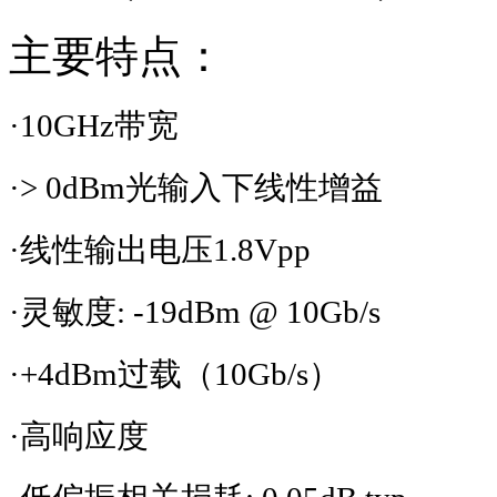
主要特点：
·
10GHz
带宽
·
> 0dBm
光输入下线性增益
·线性输出电压
1.8Vpp
·灵敏度
: -19dBm @ 10Gb/s
·
+4dBm
过载（
10Gb/s
）
·高响应度