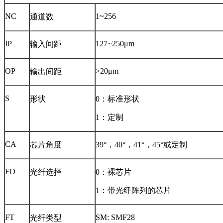
NC
1~256
通道数
IP
127~250μm
输入间距
OP
>20μm
输出间距
S
形状
0：标准形状
1：定制
CA
芯片角度
39°，40°，41°，45°或定制
FO
光纤选择
0：裸芯片
1：带光纤阵列的芯片
FT
SM: SMF28
光纤类型