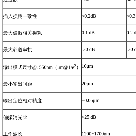
<0.2
dB
<0.3
插入损耗一致性
0.1
dB
0.2 
最大偏振相关损耗
-30 dB
-30 
最大邻道串扰
2
10μm
输出模式尺寸@1550nm（μm@1/e
）
20μm
最小输出间距
±0.05μm
输出定位相对精度
>25 dB
偏振消光比
1200~1700nm
工作波长