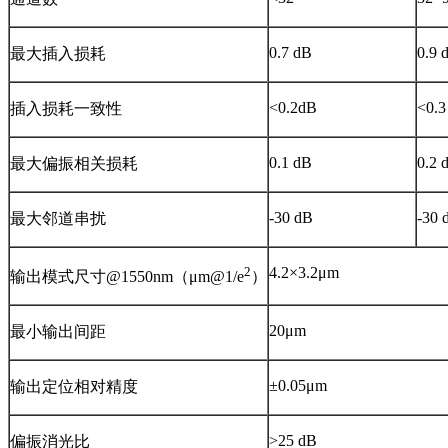
0.7 dB
0.9 
最大插入损耗
<0.2
dB
<0.3
插入损耗一致性
0.1
dB
0.2 
最大偏振相关损耗
-30 dB
-30 
最大邻道串扰
2
4.2×3.2μm
输出模式尺寸@1550nm（μm@1/e
）
20μm
最小输出间距
±0.05μm
输出定位相对精度
>25 dB
偏振消光比