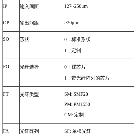
IP
127~250μm
输入间距
OP
>20μm
输出间距
SO
形状
0：标准形状
1：定制
FO
光纤选择
0：裸芯片
1：带光纤阵列的芯片
FT
SM: SMF28
光纤类型
PM: PM1550
CM: 定制
FA
光纤阵列
SF: 单根光纤