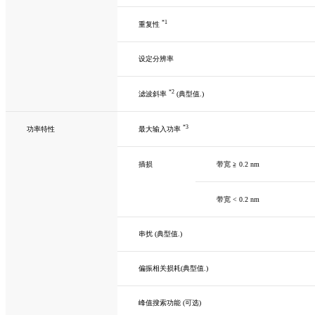
*1
重复性
设定分辨率
*2
滤波斜率
(典型值.)
*3
功率特性
最大输入功率
插损
带宽 ≧ 0.2 nm
带宽 < 0.2 nm
串扰 (典型值.)
偏振相关损耗(典型值.)
峰值搜索功能 (可选)