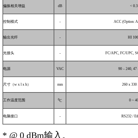
偏振相关增益
dB
< 0.3
控制模式
-
ACC (Option: 
输出光纤
-
HI 10
光接头
-
FC/APC, FC/UPC, S
电源
VAC
90 – 240, 47
尺寸（
w x l x h
）
mm
260 x 330 
0
工作温度范围
0 ~ 4
C
电脑接口
-
RS232 / Et
* @ 0 dBm
输入。