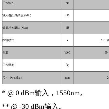
工作波长
nm
输入
/
输出隔离度
(Min)
dB
偏振相关增益
(Max)
dB
控制模式
-
ACC (O
电源
VAC
90 
0
工作温度
C
尺寸（
w x d x h
）
mm
2
* @ 0 dBm
输入，
1550nm
。
** @ -30 dBm
输入。