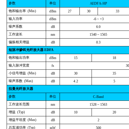
参数
单位
A
ED
F
A
-
HP
饱和输出率
(
M
i
n
)
d
Bm
27
30
33
输入功率
d
Bm
-6
~
+
3
噪声系数
d
B
6.
0
工作波长
n
m
15
4
0
~
1
5
6
5
偏振相关增益
d
B
0.
3
短
脉冲掺
铒
光纤
放
大器
EDFA
饱和输出功率
d
Bm
15
18
输入脉冲宽度
f
s
3
小信号增益
(
M
i
n
)
d
B
30
35
噪声系数
(
M
ax
)
d
B
4.
2
5
拉
曼光纤
放
大器
参数
单位
C-B
a
nd
工作波长范围
n
m
15
2
8
~
1
5
6
3
增益
(
T
y
p
)
d
B
10
20
增益平坦度
(
M
ax
)
d
B
2
总泵浦功率
(
T
y
p
)
m
W
500