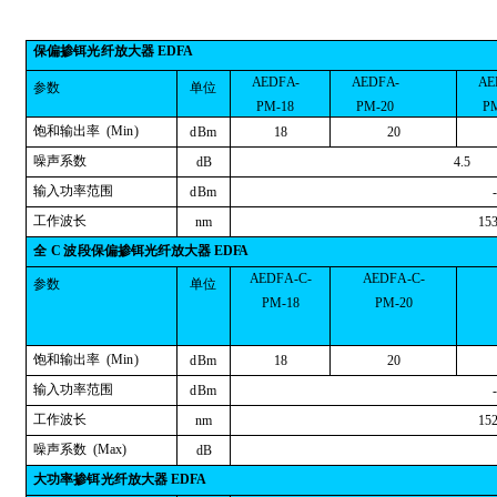
保
偏掺铒
光
纤放
大
器
ED
F
A
A
ED
F
A
-
A
ED
F
A
-
A
E
参数
单位
PM
-
1
8
PM
-
2
0
P
饱和输出率
(
M
i
n
)
d
Bm
18
20
噪声系数
d
B
4.
5
输入功率范围
d
Bm
工作波长
n
m
15
全
C
波
段保
偏
掺铒
光
纤放大器
ED
FA
A
ED
F
A
-C-
A
ED
F
A
-C-
参数
单位
PM
-
1
8
PM
-
2
0
饱和输出率
(
M
i
n
)
d
Bm
18
20
输入功率范围
d
Bm
工作波长
n
m
15
噪声系数
(
M
ax
)
d
B
大
功率掺
铒
光纤
放
大器
ED
F
A