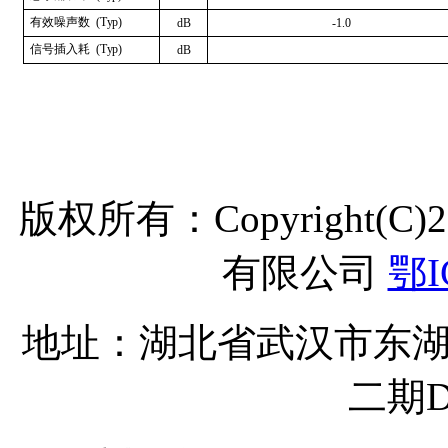
有效噪声数
(
T
y
p
)
d
B
-
1.
0
信号插入
耗
(
T
y
p
)
d
B
版权所有：Copyright(C
有限公司
鄂I
地址：湖北省武汉市东湖
二期D