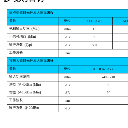
标
准型掺
铒
光纤
放
大器
ED
FA
参数
单位
A
ED
F
A
-
13
A
E
饱和输出功率
(
M
i
n
)
d
Bm
13
小信号增益
(
M
i
n
)
d
B
30
噪声系数
(
T
y
p
)
d
B
5.
0
工作波长
n
m
预
防大掺
铒
光纤
放
大器
ED
F
A
参数
单位
A
ED
F
A
-
P
A
-
30
输入功率范围
d
Bm
-
4
0
~
-
1
0
增益
@-
4
0
d
Bm
(
M
i
n
)
d
B
30
增益
@-
1
0
d
Bm
(
M
i
n
)
d
B
20
工作波长
n
m
噪声系数
@-
2
0
d
Bm
d
B