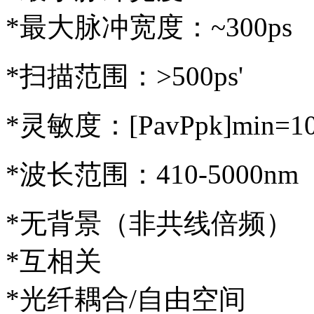
*最大脉冲宽度：~300ps
*扫描范围：>500ps'
*灵敏度：[PavPpk]min=10
*波长范围：410-5000nm
*无背景（非共线倍频）
*互相关
*光纤耦合/自由空间